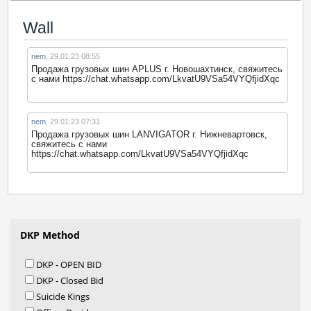
Wall
nem
,
29.01.23 08:55
Продажа грузовых шин APLUS г. Новошахтинск, свяжитесь
с нами https://chat.whatsapp.com/LkvatU9VSa54VYQfjidXqc
nem
,
29.01.23 07:31
Продажа грузовых шин LANVIGATOR г. Нижневартовск,
свяжитесь с нами
https://chat.whatsapp.com/LkvatU9VSa54VYQfjidXqc
DKP Method
DKP - OPEN BID
DKP - Closed Bid
Suicide Kings